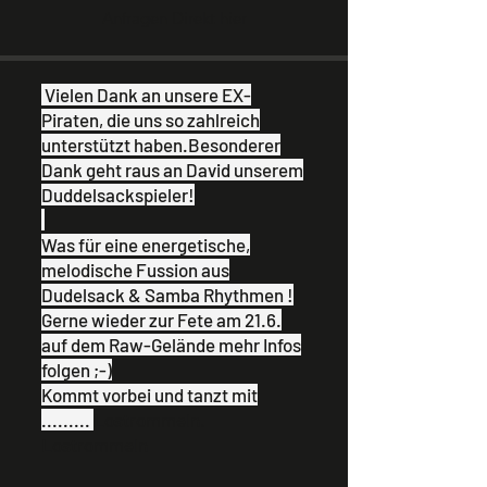
Anfragen Direkt hier
Vielen Dank an unsere EX-
Piraten, die uns so zahlreich
unterstützt haben.Besonderer
Dank geht raus an David unserem
Duddelsackspieler!
Was für eine energetische,
melodische Fussion aus
Dudelsack & Samba Rhythmen !
Gerne wieder zur Fete am 21.6.
auf dem Raw-Gelände mehr Infos
folgen ;-)
Kommt vorbei und tanzt mit
.........
Lostrommeln.
Lostrommeln