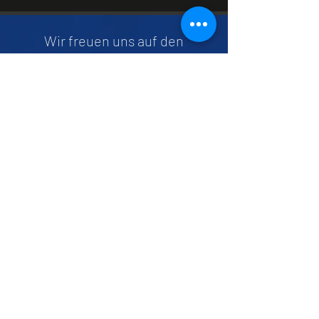
Wir freuen uns auf den
Kinderkarneval in Berlin.
Wir sind die Kids aus der
Trommelgruppe mit
freundlicher Unterstützung der
Pirates of Percussion.
Kommt vorbei am 7.6. und
genießt die tollen Rhythmen !
Mehr Info hier !